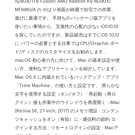
i5/8GB/1TB Fusion/ AMD Radeon R9 M290X)
MF886J/A の やはり画面が綺麗で自宅での作業、
遊びに最適です。 手持ちのパッケージ版アプリを
使いたい事情から、互換性の心配の少ないOS10.10
を探していたのですが、新品販売はすでにOS 10.12
に パワーの必要とする仕事ではCPU/Graphic ボー
ド/ディスクのカスタマイズをお勧めします。
macOS 初心者の方に向けて、Mac の基本設定や使
い方、便利なアプリケーションを紹介しています。
Mac OS X に内蔵されているバックアップ・アプリ
「Time Machine」の使い方と設定です。 滑らかな
文字を使用する設定（オン/オフ） · 再起動（再ロ
グイン）後も作業中のウインドウを再度開く · iMac
(Retina 5K, 27-inch, 2017) のメモリ増設 · コンテン
ツキャッシュをオン（有効）に - 通信料の節約 ロ
グインする方法 - リモートログインの設定 · Macア