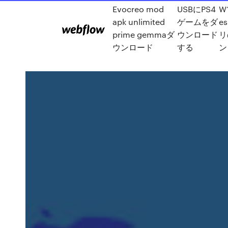
Evocreo mod
USBにPS4
W
apk unlimited
ゲームをダ
e
prime gemmaダ
ウンロード
リ
ウンロード
する
ン