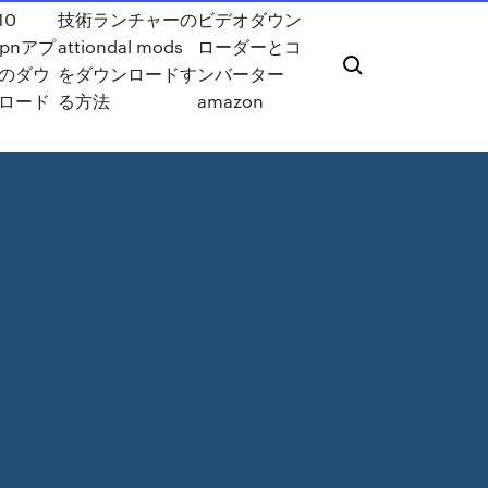
10
技術ランチャーの
ビデオダウン
spnアプ
attiondal mods
ローダーとコ
のダウ
をダウンロードす
ンバーター
ロード
る方法
amazon